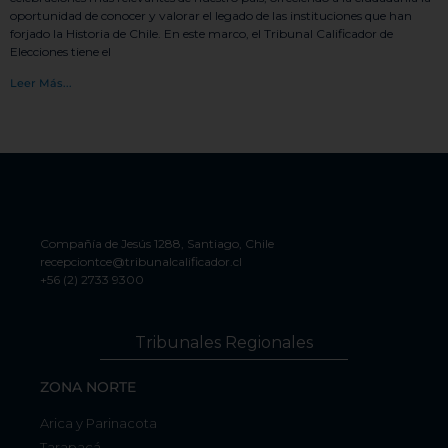
oportunidad de conocer y valorar el legado de las instituciones que han
forjado la Historia de Chile. En este marco, el Tribunal Calificador de
Elecciones tiene el
Leer Más...
Compañía de Jesús 1288, Santiago, Chile
recepciontce@tribunalcalificador.cl
+56 (2) 2733 9300
Tribunales Regionales
ZONA NORTE
Arica y Parinacota
Tarapacá