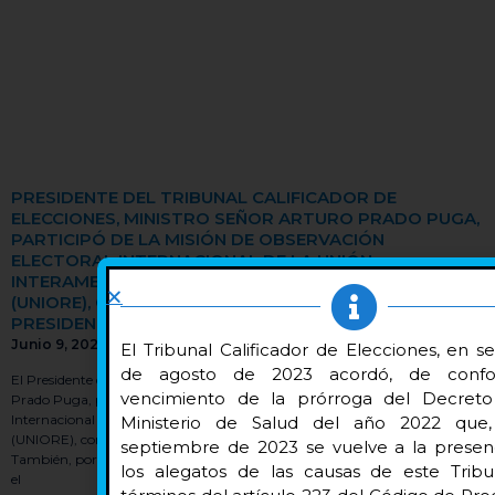
PRESIDENTE DEL TRIBUNAL CALIFICADOR DE
ELECCIONES, MINISTRO SEÑOR ARTURO PRADO PUGA,
PARTICIPÓ DE LA MISIÓN DE OBSERVACIÓN
ELECTORAL INTERNACIONAL DE LA UNIÓN
INTERAMERICANA DE ORGANISMOS ELECTORALES
(UNIORE), CON OCASIÓN DE LAS SEGUNDA VOTACIÓN
PRESIDENCIAL 2026 EN EL PERÚ
Junio 9, 2026
El Tribunal Calificador de Elecciones, en s
de agosto de 2023 acordó, de confo
El Presidente del Tribunal Calificador de Elecciones, Ministro señor Arturo
vencimiento de la prórroga del Decret
Prado Puga, participó en Perú de la Misión de Observación Electoral
Internacional de la Unión Interamericana de Organismos Electorales
Ministerio de Salud del año 2022 que
(UNIORE), con ocasión de la Segunda Votación Presidencial 2026.
septiembre de 2023 se vuelve a la presen
También, por nuestro país y en representación del Servicio Electoral asistió
los alegatos de las causas de este Tribu
el