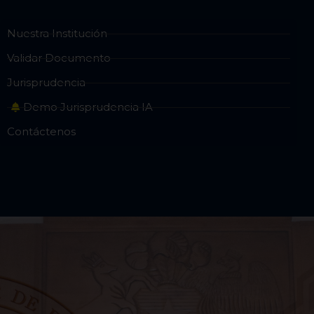
Nuestra Institución
Validar Documento
Jurisprudencia
Demo Jurisprudencia IA
Contáctenos