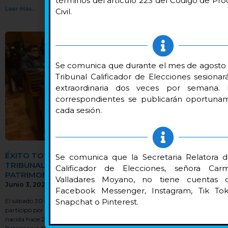
términos del artículo 223 del Código de Pr
Leer Más...
Civil.
Se comunica que durante el mes de agosto 
Tribunal Calificador de Elecciones sesiona
extraordinaria dos veces por semana. 
correspondientes se publicarán oportuna
cada sesión.
ÉXITO TOTAL: MÁS DE 1.600 PERSONAS VISITARON EL
Se comunica que la Secretaria Relatora d
TRIBUNAL CALIFICADOR EN EL DÍA DE LOS
Calificador de Elecciones, señora Car
PATRIMONIOS
Valladares Moyano, no tiene cuentas d
Junio 3, 2026
Facebook Messenger, Instagram, Tik Tok,
Snapchat o Pinterest.
El sábado 30 de mayo de 2026, el Tribunal Calificador de Elecciones
participó por segunda vez en el Día de los Patrimonios. Esta iniciativa,
nacida hace 26 años, es coordinada hoy por el Servicio Nacional del