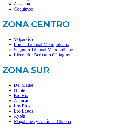
Atacama
Coquimbo
ZONA CENTRO
Valparaíso
Primer Tribunal Metropolitano
Segundo Tribunal Metropolitano
Libertador Bernardo O'higgins
ZONA SUR
Del Maule
Ñuble
Bio Bio
Araucanía
Los Ríos
Los Lagos
Aysén
Magallanes y Antártica Chilena