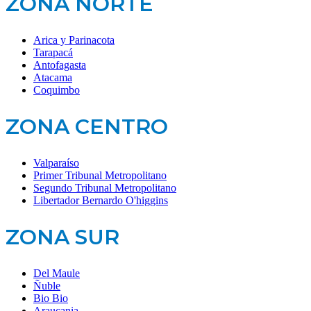
ZONA NORTE
Arica y Parinacota
Tarapacá
Antofagasta
Atacama
Coquimbo
ZONA CENTRO
Valparaíso
Primer Tribunal Metropolitano
Segundo Tribunal Metropolitano
Libertador Bernardo O'higgins
ZONA SUR
Del Maule
Ñuble
Bio Bio
Araucania