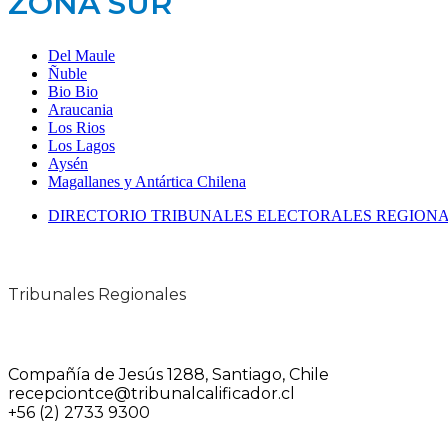
ZONA SUR
Del Maule
Ñuble
Bio Bio
Araucania
Los Rios
Los Lagos
Aysén
Magallanes y Antártica Chilena
DIRECTORIO TRIBUNALES ELECTORALES REGION
Tribunales Regionales
Compañía de Jesús 1288, Santiago, Chile
recepciontce@tribunalcalificador.cl
+56 (2) 2733 9300