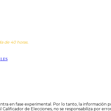
da de 40 horas.
ALES
Designed by Amisoft | Powered by Amisoft
cuentra en fase experimental. Por lo tanto, la informació
l Calificador de Elecciones, no se responsabiliza por err