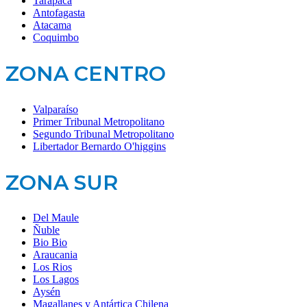
Tarapacá
Antofagasta
Atacama
Coquimbo
ZONA CENTRO
Valparaíso
Primer Tribunal Metropolitano
Segundo Tribunal Metropolitano
Libertador Bernardo O'higgins
ZONA SUR
Del Maule
Ñuble
Bio Bio
Araucania
Los Rios
Los Lagos
Aysén
Magallanes y Antártica Chilena