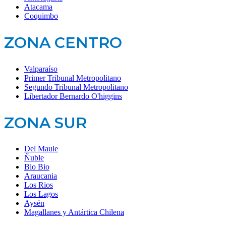
Atacama
Coquimbo
ZONA CENTRO
Valparaíso
Primer Tribunal Metropolitano
Segundo Tribunal Metropolitano
Libertador Bernardo O'higgins
ZONA SUR
Del Maule
Ñuble
Bio Bio
Araucania
Los Rios
Los Lagos
Aysén
Magallanes y Antártica Chilena