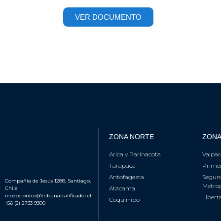
VER DOCUMENTO
ZONA NORTE
ZONA
Arica y Parinacota
Valpar
Tarapacá
Primer
Antofagasta
Segun
Compañía de Jesús 1288, Santiago,
Metrop
Atacama
Chile
recepciontce@tribunalcalificador.cl
Libert
Coquimbo
+56 (2) 2733 9300