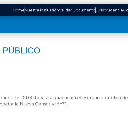
Home
Nuestra institución
Validar Documento
Jurisprudencia
Co
 PÚBLICO
ir de las 09:00 horas, se practicará el escrutinio público de 
actar la Nueva Constitución?”.