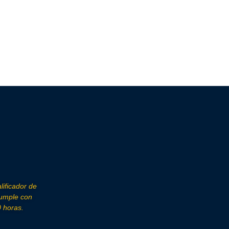
lificador de
cumple con
 horas.