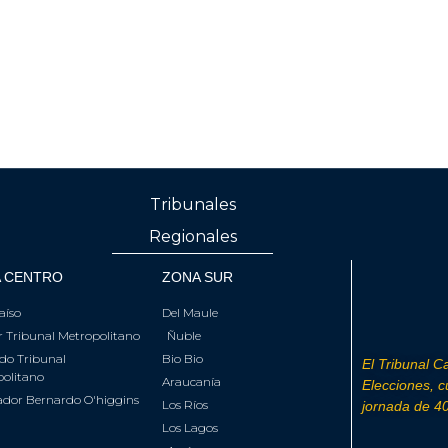
Tribunales
Regionales
 CENTRO
ZONA SUR
aíso
Del Maule
 Tribunal Metropolitano
Ñuble
do Tribunal
Bio Bio
El Tribunal Ca
olitano
Araucanía
Elecciones, 
ador Bernardo O'higgins
Los Ríos
jornada de 40
Los Lagos