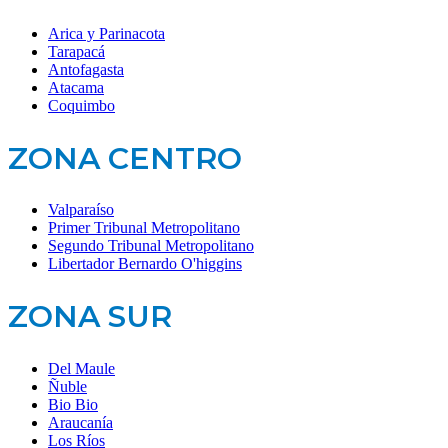
Arica y Parinacota
Tarapacá
Antofagasta
Atacama
Coquimbo
ZONA CENTRO
Valparaíso
Primer Tribunal Metropolitano
Segundo Tribunal Metropolitano
Libertador Bernardo O'higgins
ZONA SUR
Del Maule
Ñuble
Bio Bio
Araucanía
Los Ríos