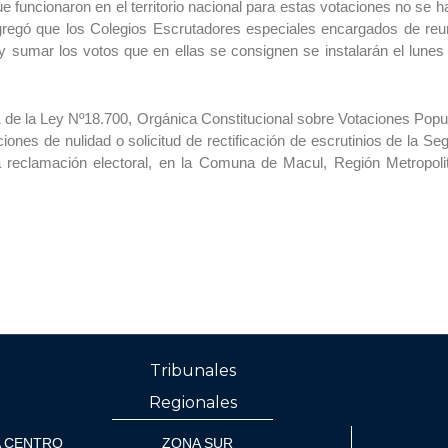
 funcionaron en el territorio nacional para estas votaciones no se ha
regó que los Colegios Escrutadores especiales encargados de reunir
y sumar los votos que en ellas se consignen se instalarán el lune
1 de la Ley Nº18.700, Orgánica Constitucional sobre Votaciones Popu
iones de nulidad o solicitud de rectificación de escrutinios de la Se
a reclamación electoral, en la Comuna de Macul, Región Metropoli
Tribunales
Regionales
 CENTRO
ZONA SUR