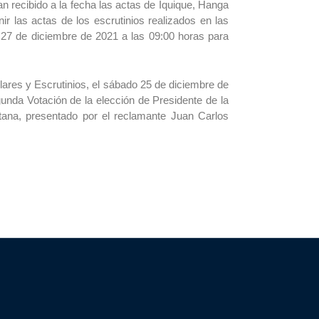
n recibido a la fecha las actas de Iquique, Hanga
 las actas de los escrutinios realizados en las
s 27 de diciembre de 2021 a las 09:00 horas para
lares y Escrutinios, el sábado 25 de diciembre de
gunda Votación de la elección de Presidente de la
tana, presentado por el reclamante Juan Carlos