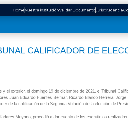
Home
Nuestra institución
Validar Documento
Jurisprudencia
Co
IBUNAL CALIFICADOR DE ELEC
e y el exterior, el domingo 19 de diciembre de 2021, el Tribunal Calif
ñores Juan Eduardo Fuentes Belmar, Ricardo Blanco Herrera, Jorg
ocer de la calificación de la Segunda Votación de la elección de Presi
ladares Moyano, procedió a dar cuenta de los escrutinios realizados