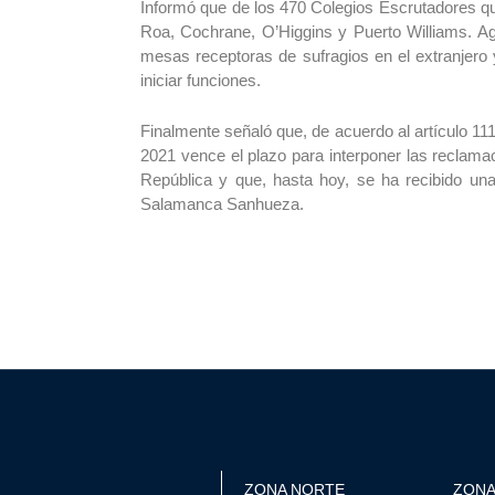
Informó que de los 470 Colegios Escrutadores que
Roa, Cochrane, O’Higgins y Puerto Williams. Ag
mesas receptoras de sufragios en el extranjero 
iniciar funciones.
Finalmente señaló que, de acuerdo al artículo 11
2021 vence el plazo para interponer las reclamac
República y que, hasta hoy, se ha recibido un
Salamanca Sanhueza.
ZONA NORTE
ZONA