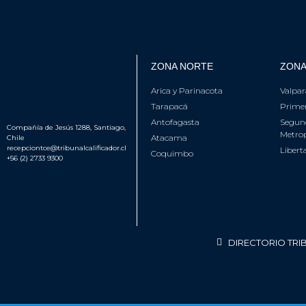
ZONA NORTE
ZONA
Arica y Parinacota
Valpar
Tarapacá
Primer
Antofagasta
Segun
Compañía de Jesús 1288, Santiago,
Metrop
Atacama
Chile
recepciontce@tribunalcalificador.cl
Libert
Coquimbo
+56 (2) 2733 9300
DIRECTORIO TRI