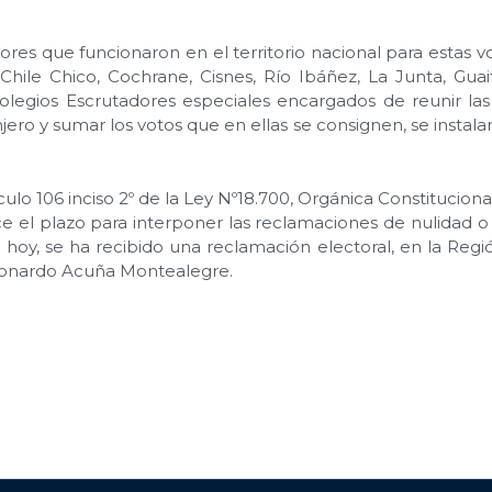
es que funcionaron en el territorio nacional para estas vo
hile Chico, Cochrane, Cisnes, Río Ibáñez, La Junta, Guai
olegios Escrutadores especiales encargados de reunir las a
jero y sumar los votos que en ellas se consignen, se instala
ulo 106 inciso 2º de la Ley Nº18.700, Orgánica Constituciona
el plazo para interponer las reclamaciones de nulidad o so
ta hoy, se ha recibido una reclamación electoral, en la Reg
eonardo Acuña Montealegre.