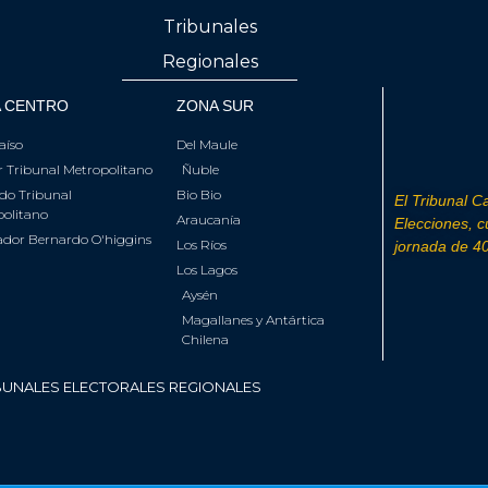
Tribunales
Regionales
 CENTRO
ZONA SUR
aíso
Del Maule
 Tribunal Metropolitano
Ñuble
do Tribunal
Bio Bio
El Tribunal Ca
olitano
Araucanía
Elecciones, 
ador Bernardo O'higgins
Los Ríos
jornada de 40
Los Lagos
Aysén
Magallanes y Antártica
Chilena
BUNALES ELECTORALES REGIONALES