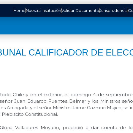
Home
Nuestra institución
Validar Documento
Jurisprudencia
Co
IBUNAL CALIFICADOR DE ELEC
todo Chile y en el exterior, el domingo 4 de septiembre 
, señor Juan Eduardo Fuentes Belmar y los Ministros se
es Arriagada y el señor Ministro Jaime Gazmuri Mujica; se ins
 Plebiscito Constitucional.
Gloria Valladares Moyano, procedió a dar cuenta de los 