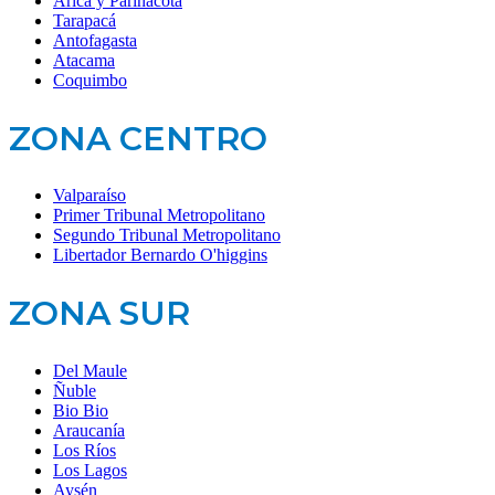
Arica y Parinacota
Tarapacá
Antofagasta
Atacama
Coquimbo
ZONA CENTRO
Valparaíso
Primer Tribunal Metropolitano
Segundo Tribunal Metropolitano
Libertador Bernardo O'higgins
ZONA SUR
Del Maule
Ñuble
Bio Bio
Araucanía
Los Ríos
Los Lagos
Aysén