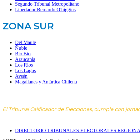
Segundo Tribunal Metropolitano
Libertador Bernardo O'higgins
ZONA SUR
Del Maule
Ñuble
Bio Bio
Araucanía
Los Ríos
Los Lagos
Aysén
Magallanes y Antártica Chilena
El Tribunal Calificador de Elecciones, cumple con jorna
DIRECTORIO TRIBUNALES ELECTORALES REGION