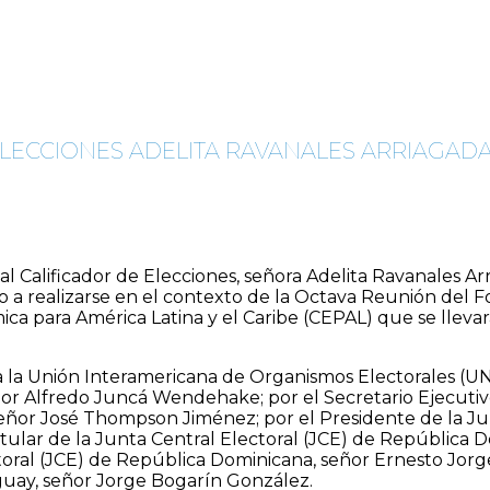
 ELECCIONES ADELITA RAVANALES ARRIAGAD
al Calificador de Elecciones, señora Adelita Ravanales Ar
o a realizarse en el contexto de la Octava Reunión del Fo
a para América Latina y el Caribe (CEPAL) que se llevará
 a la Unión Interamericana de Organismos Electorales (UN
or Alfredo Juncá Wendehake; por el Secretario Ejecutivo
or José Thompson Jiménez; por el Presidente de la Jun
lar de la Junta Central Electoral (JCE) de República Do
toral (JCE) de República Dominicana, señor Ernesto Jorg
aguay, señor Jorge Bogarín González.