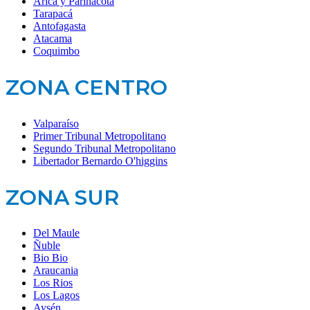
Arica y Parinacota
Tarapacá
Antofagasta
Atacama
Coquimbo
ZONA CENTRO
Valparaíso
Primer Tribunal Metropolitano
Segundo Tribunal Metropolitano
Libertador Bernardo O'higgins
ZONA SUR
Del Maule
Ñuble
Bio Bio
Araucania
Los Rios
Los Lagos
Aysén