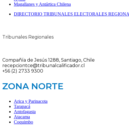
Magallanes y Antártica Chilena
DIRECTORIO TRIBUNALES ELECTORALES REGION
Tribunales Regionales
Compañía de Jesús 1288, Santiago, Chile
recepciontce@tribunalcalificador.cl
+56 (2) 2733 9300
ZONA NORTE
Arica y Parinacota
Tarapacá
Antofagasta
Atacama
Coquimbo