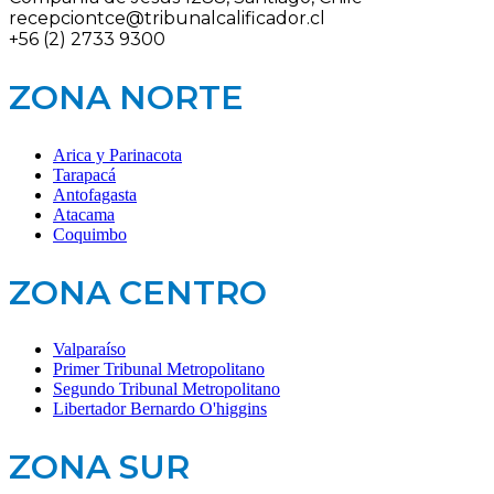
recepciontce@tribunalcalificador.cl
+56 (2) 2733 9300
ZONA NORTE
Arica y Parinacota
Tarapacá
Antofagasta
Atacama
Coquimbo
ZONA CENTRO
Valparaíso
Primer Tribunal Metropolitano
Segundo Tribunal Metropolitano
Libertador Bernardo O'higgins
ZONA SUR