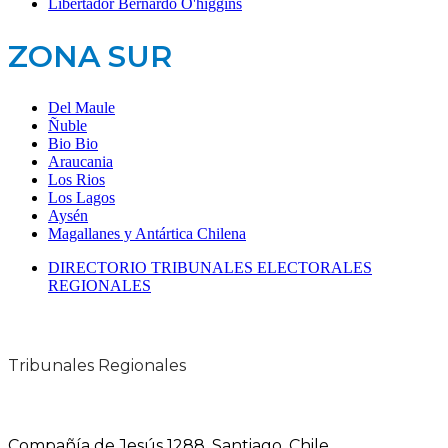
Libertador Bernardo O'higgins
ZONA SUR
Del Maule
Ñuble
Bio Bio
Araucania
Los Rios
Los Lagos
Aysén
Magallanes y Antártica Chilena
DIRECTORIO TRIBUNALES ELECTORALES
REGIONALES
Tribunales Regionales
Compañía de Jesús 1288, Santiago, Chile