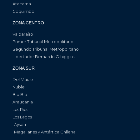
Atacama
Coquimbo
ZONA CENTRO
Valparaíso
Primer Tribunal Metropolitano
Segundo Tribunal Metropolitano
Libertador Bernardo O'higgins
ZONA SUR
Del Maule
Ñuble
Bio Bio
Araucania
Los Rios
Los Lagos
Aysén
Magallanes y Antártica Chilena