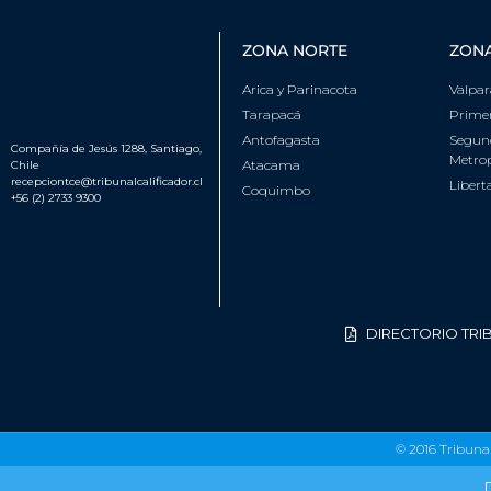
ZONA NORTE
ZON
Arica y Parinacota
Valpar
Tarapacá
Primer
Antofagasta
Segun
Compañía de Jesús 1288, Santiago,
Metrop
Atacama
Chile
recepciontce@tribunalcalificador.cl
Libert
Coquimbo
+56 (2) 2733 9300
DIRECTORIO TRI
© 2016 Tribunal