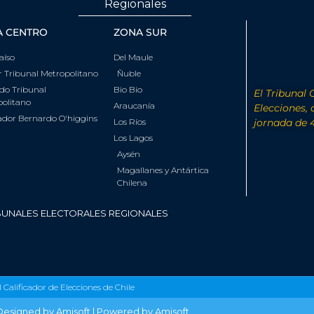
Regionales
A CENTRO
ZONA SUR
aíso
Del Maule
 Tribunal Metropolitano
Ñuble
do Tribunal
Bio Bio
El Tribunal 
olitano
Araucanía
Elecciones,
ador Bernardo O'higgins
Los Ríos
jornada de 
Los Lagos
Aysén
Magallanes y Antártica
Chilena
BUNALES ELECTORALES REGIONALES
 Calificador de Elecciones de Chile
Designed by Amisoft | Powered by Amisoft