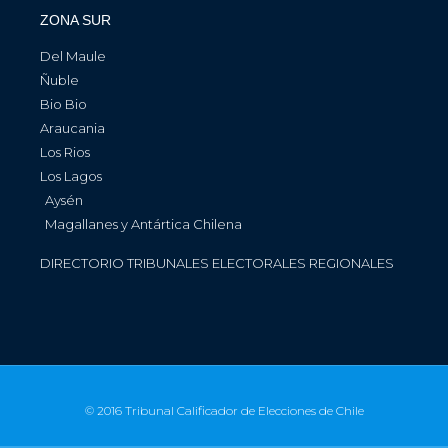
ZONA SUR
Del Maule
Ñuble
Bio Bio
Araucania
Los Rios
Los Lagos
Aysén
Magallanes y Antártica Chilena
DIRECTORIO TRIBUNALES ELECTORALES REGIONALES
© 2016 Tribunal Calificador de Elecciones de Chile