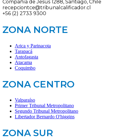
Compañía de Jesús 1288, Santiago, Chile
recepciontce@tribunalcalificador.cl
+56 (2) 2733 9300
ZONA NORTE
Arica y Parinacota
Tarapacá
Antofagasta
Atacama
Coquimbo
ZONA CENTRO
Valparaíso
Primer Tribunal Metropolitano
Segundo Tribunal Metropolitano
Libertador Bernardo O'higgins
ZONA SUR