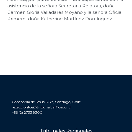
asistencia de la señora Secretaria Relatora, doña
Carmen Gloria Valladares Moyano y la señora Oficial
Primero doña Katherine Martínez Domínguez.
Compañía de Jesús 1288, Santiago, Chile
recepciontce@tribunalcalificador.cl
+56 (2) 2733 9300
Tribunales Regionales