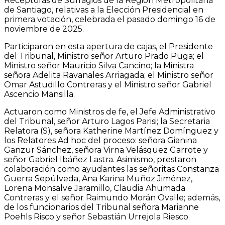
Receptoras de Sufragios de la Región Metropolitana
de Santiago, relativas a la Elección Presidencial en
primera votación, celebrada el pasado domingo 16 de
noviembre de 2025.
Participaron en esta apertura de cajas, el Presidente
del Tribunal, Ministro señor Arturo Prado Puga; el
Ministro señor Mauricio Silva Cancino; la Ministra
señora Adelita Ravanales Arriagada; el Ministro señor
Omar Astudillo Contreras y el Ministro señor Gabriel
Ascencio Mansilla.
Actuaron como Ministros de fe, el Jefe Administrativo
del Tribunal, señor Arturo Lagos Parisi; la Secretaria
Relatora (S), señora Katherine Martínez Domínguez y
los Relatores Ad hoc del proceso: señora Gianina
Ganzur Sánchez, señora Virna Velásquez Garrote y
señor Gabriel Ibáñez Lastra. Asimismo, prestaron
colaboración como ayudantes las señoritas Constanza
Guerra Sepúlveda, Ana Karina Muñoz Jiménez,
Lorena Monsalve Jaramillo, Claudia Ahumada
Contreras y el señor Raimundo Morán Ovalle; además,
de los funcionarios del Tribunal señora Marianne
Poehls Risco y señor Sebastián Urrejola Riesco.