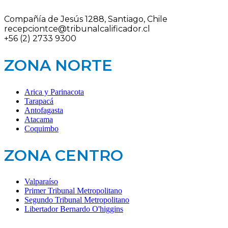
Compañía de Jesús 1288, Santiago, Chile
recepciontce@tribunalcalificador.cl
+56 (2) 2733 9300
ZONA NORTE
Arica y Parinacota
Tarapacá
Antofagasta
Atacama
Coquimbo
ZONA CENTRO
Valparaíso
Primer Tribunal Metropolitano
Segundo Tribunal Metropolitano
Libertador Bernardo O'higgins