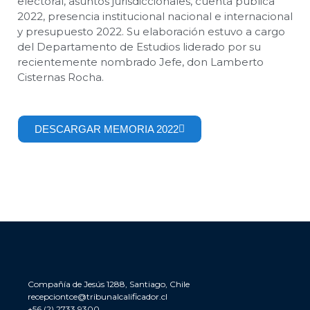
electoral, asuntos jurisdiccionales, cuenta pública
2022, presencia institucional nacional e internacional
y presupuesto 2022. Su elaboración estuvo a cargo
del Departamento de Estudios liderado por su
recientemente nombrado Jefe, don Lamberto
Cisternas Rocha.
DESCARGAR MEMORIA 2022
Compañía de Jesús 1288, Santiago, Chile
recepciontce@tribunalcalificador.cl
+56 (2) 2733 9300