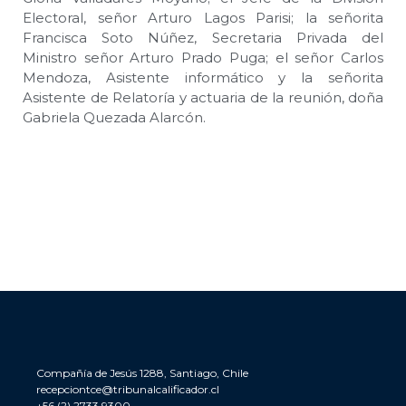
Electoral, señor Arturo Lagos Parisi; la señorita
Francisca Soto Núñez, Secretaria Privada del
Ministro señor Arturo Prado Puga; el señor Carlos
Mendoza, Asistente informático y la señorita
Asistente de Relatoría y actuaria de la reunión, doña
Gabriela Quezada Alarcón.
Compañía de Jesús 1288, Santiago, Chile
recepciontce@tribunalcalificador.cl
+56 (2) 2733 9300