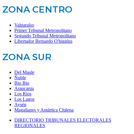
ZONA CENTRO
Valparaíso
Primer Tribunal Metropolitano
Segundo Tribunal Metropolitano
Libertador Bernardo O'higgins
ZONA SUR
Del Maule
Ñuble
Bio Bio
Araucania
Los Rios
Los Lagos
Aysén
Magallanes y Antártica Chilena
DIRECTORIO TRIBUNALES ELECTORALES
REGIONALES