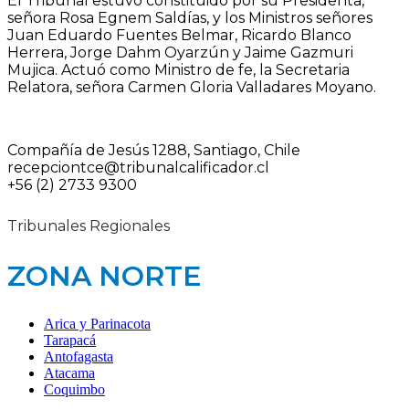
El Tribunal estuvo constituido por su Presidenta,
señora Rosa Egnem Saldías, y los Ministros señores
Juan Eduardo Fuentes Belmar, Ricardo Blanco
Herrera, Jorge Dahm Oyarzún y Jaime Gazmuri
Mujica. Actuó como Ministro de fe, la Secretaria
Relatora, señora Carmen Gloria Valladares Moyano.
Compañía de Jesús 1288, Santiago, Chile
recepciontce@tribunalcalificador.cl
+56 (2) 2733 9300
Tribunales Regionales
ZONA NORTE
Arica y Parinacota
Tarapacá
Antofagasta
Atacama
Coquimbo