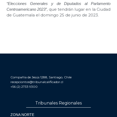
“Elecciones Generales y de Diputados al Parlamento
, que tendrán lugar en la Ciudad
Centroamericano 2023”
de Guatemala el domingo 25 de junio de 2023.
Compañía de Jesús 1288, Santiago, Chile
recepciontce@tribunalcalificador.cl
+56 (2) 2733 9300
Tribunales Regionales
ZONA NORTE