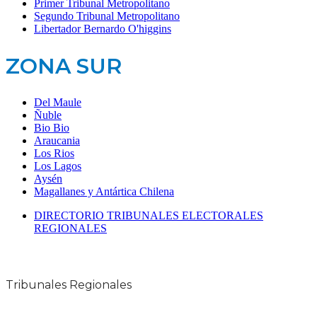
Primer Tribunal Metropolitano
Segundo Tribunal Metropolitano
Libertador Bernardo O'higgins
ZONA SUR
Del Maule
Ñuble
Bio Bio
Araucania
Los Rios
Los Lagos
Aysén
Magallanes y Antártica Chilena
DIRECTORIO TRIBUNALES ELECTORALES
REGIONALES
Tribunales Regionales