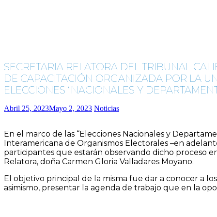
SECRETARIA RELATORA DEL TRIBUNAL CAL
DE CAPACITACIÓN ORGANIZADA POR LA U
ELECCIONES “NACIONALES Y DEPARTAMENT
Abril 25, 2023
Mayo 2, 2023
Noticias
En el marco de las “Elecciones Nacionales y Departamen
Interamericana de Organismos Electorales –en adelante
participantes que estarán observando dicho proceso en l
Relatora, doña Carmen Gloria Valladares Moyano.
El objetivo principal de la misma fue dar a conocer a lo
asimismo, presentar la agenda de trabajo que en la opo