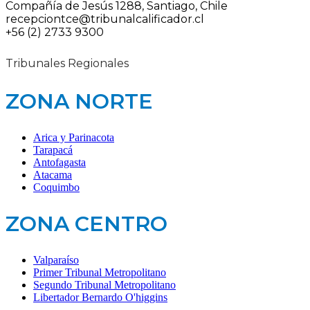
Compañía de Jesús 1288, Santiago, Chile
recepciontce@tribunalcalificador.cl
+56 (2) 2733 9300
Tribunales Regionales
ZONA NORTE
Arica y Parinacota
Tarapacá
Antofagasta
Atacama
Coquimbo
ZONA CENTRO
Valparaíso
Primer Tribunal Metropolitano
Segundo Tribunal Metropolitano
Libertador Bernardo O'higgins