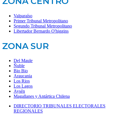
ZONA CENTRO
Valparaíso
Primer Tribunal Metropolitano
Segundo Tribunal Metropolitano
Libertador Bernardo O'higgins
ZONA SUR
Del Maule
Ñuble
Bio Bio
Araucania
Los Rios
Los Lagos
Aysén
Magallanes y Antártica Chilena
DIRECTORIO TRIBUNALES ELECTORALES
REGIONALES