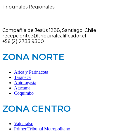
Tribunales Regionales
Compañía de Jesús 1288, Santiago, Chile
recepciontce@tribunalcalificador.cl
+56 (2) 2733 9300
ZONA NORTE
Arica y Parinacota
Tarapacá
Antofagasta
Atacama
Coquimbo
ZONA CENTRO
Valparaíso
Primer Tribunal Metropolitano