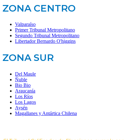
ZONA CENTRO
Valparaíso
Primer Tribunal Metropolitano
Segundo Tribunal Metropolitano
Libertador Bernardo O'higgins
ZONA SUR
Del Maule
Ñuble
Bio Bio
Araucanía
Los Ríos
Los Lagos
Aysén
Magallanes y Antártica Chilena