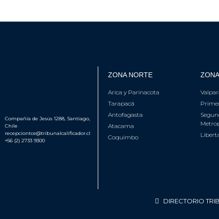
ZONA NORTE
ZONA
Arica y Parinacota
Valpar
Tarapacá
Primer
Antofagasta
Segun
Compañía de Jesús 1288, Santiago,
Metrop
Atacama
Chile
recepciontce@tribunalcalificador.cl
Libert
Coquimbo
+56 (2) 2733 9300
DIRECTORIO TRI