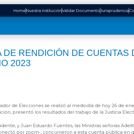
Home
Nuestra institución
Validar Documento
Jurisprudencia
Co
DE RENDICIÓN DE CUENTAS 
O 2023
ficador de Elecciones se realizó al mediodía de hoy 26 de 
ición, presentó los resultados del trabajo de la Justicia Elec
idente, y Juan Eduardo Fuentes, las Ministras señoras Adelit
onectó por zoom-, concurrieron a esta cuenta pública en q