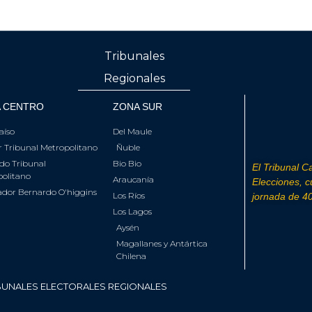
Tribunales
Regionales
 CENTRO
ZONA SUR
aíso
Del Maule
 Tribunal Metropolitano
Ñuble
do Tribunal
Bio Bio
El Tribunal Ca
olitano
Araucanía
Elecciones, 
ador Bernardo O'higgins
Los Ríos
jornada de 40
Los Lagos
Aysén
Magallanes y Antártica
Chilena
BUNALES ELECTORALES REGIONALES