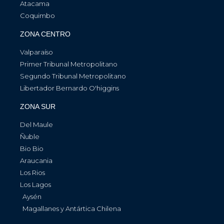
Atacama
Coquimbo
ZONA CENTRO
Valparaíso
Primer Tribunal Metropolitano
Segundo Tribunal Metropolitano
Libertador Bernardo O'higgins
ZONA SUR
Del Maule
Ñuble
Bio Bio
Araucania
Los Rios
Los Lagos
Aysén
Magallanes y Antártica Chilena