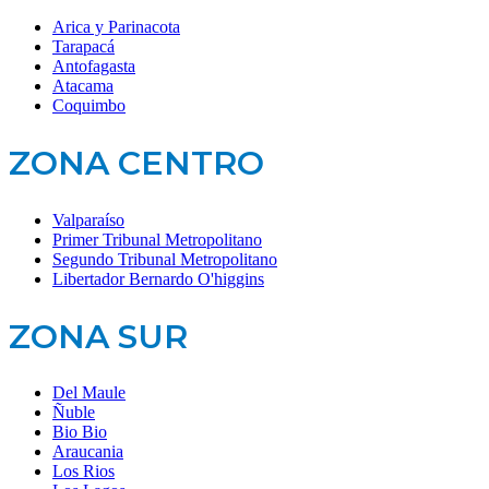
Arica y Parinacota
Tarapacá
Antofagasta
Atacama
Coquimbo
ZONA CENTRO
Valparaíso
Primer Tribunal Metropolitano
Segundo Tribunal Metropolitano
Libertador Bernardo O'higgins
ZONA SUR
Del Maule
Ñuble
Bio Bio
Araucania
Los Rios