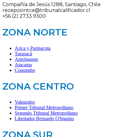
Compañía de Jesús 1288, Santiago, Chile
recepciontce@tribunalcalificador.cl
+56 (2) 2733 9300
ZONA NORTE
Arica y Parinacota
Tarapacá
Antofagasta
Atacama
Coquimbo
ZONA CENTRO
Valparaíso
Primer Tribunal Metropolitano
Segundo Tribunal Metropolitano
Libertador Bernardo O'higgins
ZONA SUR