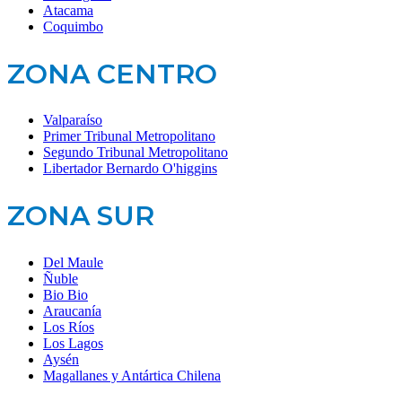
Atacama
Coquimbo
ZONA CENTRO
Valparaíso
Primer Tribunal Metropolitano
Segundo Tribunal Metropolitano
Libertador Bernardo O'higgins
ZONA SUR
Del Maule
Ñuble
Bio Bio
Araucanía
Los Ríos
Los Lagos
Aysén
Magallanes y Antártica Chilena